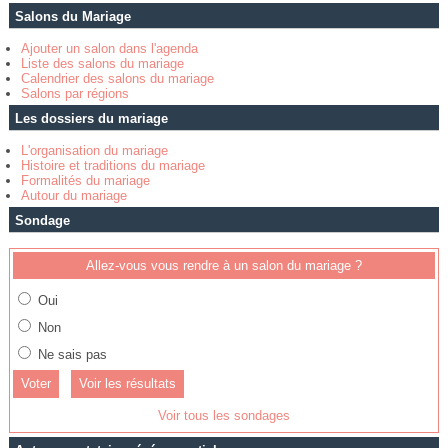
Salons du Mariage
Ajouter un salon dans l'agenda
Liste des salons du mariage
Calendrier des salons du mariage
Salons par régions
Les dossiers du mariage
L'organisation du mariage
Histoire et traditions du mariage
Formalités du mariage
Autour du mariage
Sondage
Allez-vous vous rendre à un salon du mariage ?
Oui
Non
Ne sais pas
Voir les résultats
Voir tous les sondages