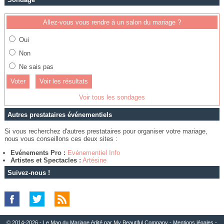
Allez-vous vous rendre à un salon du mariage ?
Oui
Non
Ne sais pas
Voir les résultats
Voir tous les sondages
Autres prestataires événementiels
Si vous recherchez d'autres prestataires pour organiser votre mariage,
nous vous conseillons ces deux sites :
Evénements Pro :
Evénementiel Info
Artistes et Spectacles :
Artésine
Suivez-nous !
© 2014-2026 - Le Mag du Mariage édité par
My Beautiful Company
-
Mentions légales
-