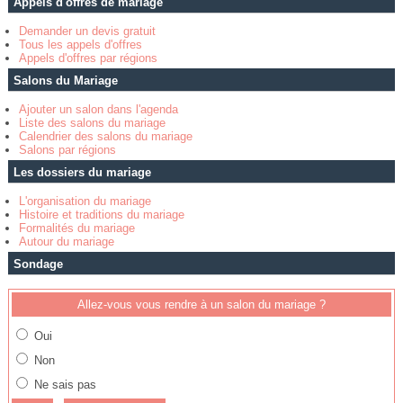
Appels d'offres de mariage
Demander un devis gratuit
Tous les appels d'offres
Appels d'offres par régions
Salons du Mariage
Ajouter un salon dans l'agenda
Liste des salons du mariage
Calendrier des salons du mariage
Salons par régions
Les dossiers du mariage
L'organisation du mariage
Histoire et traditions du mariage
Formalités du mariage
Autour du mariage
Sondage
Allez-vous vous rendre à un salon du mariage ?
Oui
Non
Ne sais pas