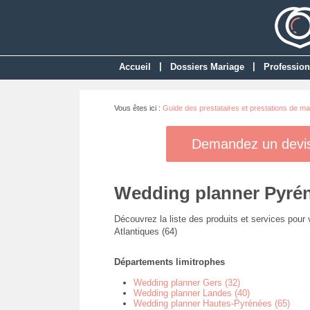
|
|
Accueil
Dossiers Mariage
Profession
Vous êtes ici :
Guide des prestataires et prestations de ma
Demandez un devis 
Wedding planner Pyrén
Découvrez la liste des produits et services pour
Atlantiques (64)
Départements limitrophes
Wedding planner Gers (32)
Wedding planner Landes (40)
Wedding planner Hautes-Pyrénées (65)