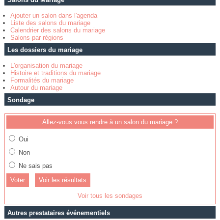
Ajouter un salon dans l'agenda
Liste des salons du mariage
Calendrier des salons du mariage
Salons par régions
Les dossiers du mariage
L'organisation du mariage
Histoire et traditions du mariage
Formalités du mariage
Autour du mariage
Sondage
Allez-vous vous rendre à un salon du mariage ?
Oui
Non
Ne sais pas
Voir les résultats
Voir tous les sondages
Autres prestataires événementiels