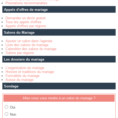
Prestations recommandées
Appels d'offres de mariage
Demander un devis gratuit
Tous les appels d'offres
Appels d'offres par régions
Salons du Mariage
Ajouter un salon dans l'agenda
Liste des salons du mariage
Calendrier des salons du mariage
Salons par régions
Les dossiers du mariage
L'organisation du mariage
Histoire et traditions du mariage
Formalités du mariage
Autour du mariage
Sondage
Allez-vous vous rendre à un salon du mariage ?
Oui
Non