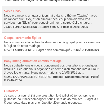
30000 NÎMES - Budget : Non communiqué - Publié le 07/04/2025
Sosie Elvis
Nous organisons un gala universitaire dans le thème "Casino", avec
un rapport aux USA, et on aimerait beaucoup pouvoir avoir vos
services, en "Elvis" pour pouvoir animer la soirée.Celle-ci aura...
77300 FONTAINEBLEAU - Budget : 600 € - Publié le 28/01/2025
Gospel cérémonie Eglise
Nous sommes à la recherche d'un groupe de gospel pour la cérémonie
à l'église de notre mariage.
60570 LABOISSIERE - Budget : Non communiqué - Publié le 15/10/2024
Baby sitting animation enfants mariage
Nous souhaiterions un devis concernant vos prestations et quelques
détails sur ce que vous organisez en terme d’animations lors du Jour-
J avec les enfants. Nous nous marions le 14/06/2025 au...
44240 LA CHAPELLE SUR ERDRE - Budget : Non communiqué - Publié
le 22/07/2024
Guitariste
Je suis chanteur et j'ai une prestation le 6 juillet où je recherche un
guitariste pour m'accompagner pour 1 sets de 45 minutes.Budget 300
€ pour cette date plus une répétition.Demande urgence...