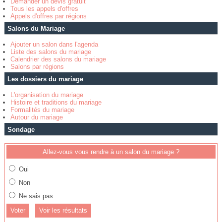
Demander un devis gratuit
Tous les appels d'offres
Appels d'offres par régions
Salons du Mariage
Ajouter un salon dans l'agenda
Liste des salons du mariage
Calendrier des salons du mariage
Salons par régions
Les dossiers du mariage
L'organisation du mariage
Histoire et traditions du mariage
Formalités du mariage
Autour du mariage
Sondage
Allez-vous vous rendre à un salon du mariage ?
Oui
Non
Ne sais pas
Voir les résultats