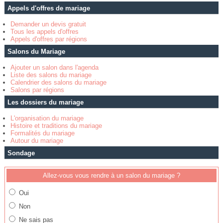
Appels d'offres de mariage
Demander un devis gratuit
Tous les appels d'offres
Appels d'offres par régions
Salons du Mariage
Ajouter un salon dans l'agenda
Liste des salons du mariage
Calendrier des salons du mariage
Salons par régions
Les dossiers du mariage
L'organisation du mariage
Histoire et traditions du mariage
Formalités du mariage
Autour du mariage
Sondage
Allez-vous vous rendre à un salon du mariage ?
Oui
Non
Ne sais pas