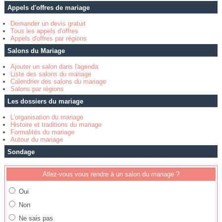
Appels d'offres de mariage
Demander un devis gratuit
Tous les appels d'offres
Appels d'offres par régions
Salons du Mariage
Ajouter un salon dans l'agenda
Liste des salons du mariage
Calendrier des salons du mariage
Salons par régions
Les dossiers du mariage
L'organisation du mariage
Histoire et traditions du mariage
Formalités du mariage
Autour du mariage
Sondage
Allez-vous vous rendre à un salon du mariage ?
Oui
Non
Ne sais pas