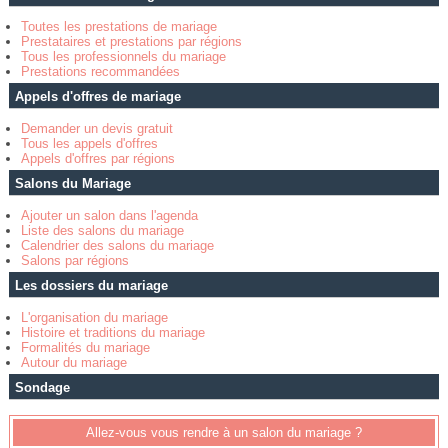
Toutes les prestations de mariage
Prestataires et prestations par régions
Tous les professionnels du mariage
Prestations recommandées
Appels d'offres de mariage
Demander un devis gratuit
Tous les appels d'offres
Appels d'offres par régions
Salons du Mariage
Ajouter un salon dans l'agenda
Liste des salons du mariage
Calendrier des salons du mariage
Salons par régions
Les dossiers du mariage
L'organisation du mariage
Histoire et traditions du mariage
Formalités du mariage
Autour du mariage
Sondage
Allez-vous vous rendre à un salon du mariage ?