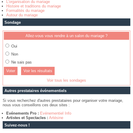
L'organisation du mariage
Histoire et traditions du mariage
Formalités du mariage
Autour du mariage
Sondage
Allez-vous vous rendre à un salon du mariage ?
Oui
Non
Ne sais pas
Voir les résultats
Voir tous les sondages
Autres prestataires événementiels
Si vous recherchez d'autres prestataires pour organiser votre mariage,
nous vous conseillons ces deux sites :
Evénements Pro :
Evénementiel Info
Artistes et Spectacles :
Artésine
Suivez-nous !