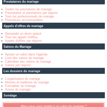
Prestataires du mariage
Toutes les prestations de mariage
Prestataires et prestations par régions
Tous les professionnels du mariage
Prestations recommandées
Appels d'offres de mariage
Demander un devis gratuit
Tous les appels d'offres
Appels d'offres par régions
Salons du Mariage
Ajouter un salon dans l'agenda
Liste des salons du mariage
Calendrier des salons du mariage
Salons par régions
Les dossiers du mariage
L'organisation du mariage
Histoire et traditions du mariage
Formalités du mariage
Autour du mariage
Sondage
Allez-vous vous rendre à un salon du mariage ?