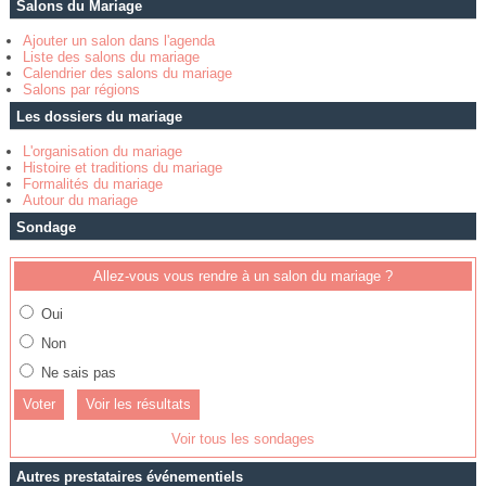
Salons du Mariage
Ajouter un salon dans l'agenda
Liste des salons du mariage
Calendrier des salons du mariage
Salons par régions
Les dossiers du mariage
L'organisation du mariage
Histoire et traditions du mariage
Formalités du mariage
Autour du mariage
Sondage
Allez-vous vous rendre à un salon du mariage ?
Oui
Non
Ne sais pas
Voir les résultats
Voir tous les sondages
Autres prestataires événementiels