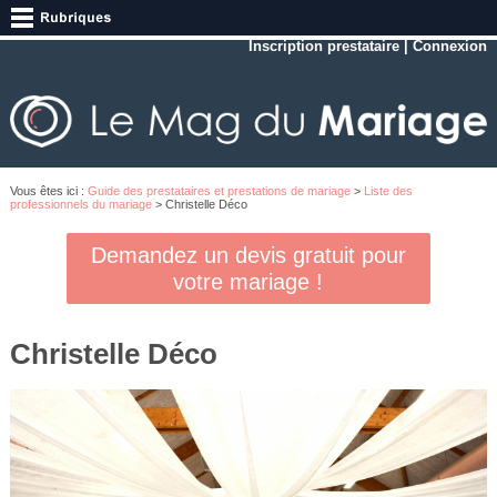
Inscription prestataire
|
Connexion
Vous êtes ici :
Guide des prestataires et prestations de mariage
>
Liste des
professionnels du mariage
> Christelle Déco
Demandez un devis gratuit pour
votre mariage !
Christelle Déco