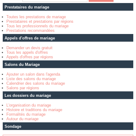
Prestataires du mariage
Toutes les prestations de mariage
Prestataires et prestations par régions
Tous les professionnels du mariage
Prestations recommandées
Appels d'offres de mariage
Demander un devis gratuit
Tous les appels d'offres
Appels d'offres par régions
Salons du Mariage
Ajouter un salon dans l'agenda
Liste des salons du mariage
Calendrier des salons du mariage
Salons par régions
Les dossiers du mariage
L'organisation du mariage
Histoire et traditions du mariage
Formalités du mariage
Autour du mariage
Sondage