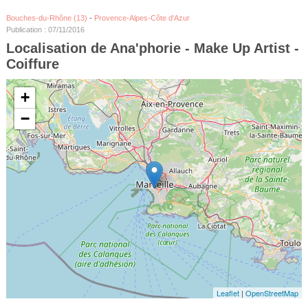
Bouches-du-Rhône (13)
-
Provence-Alpes-Côte d'Azur
Publication : 07/11/2016
Localisation de Ana'phorie - Make Up Artist -
Coiffure
+
−
Leaflet
|
OpenStreetMap