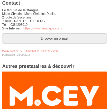
Contact
Le Moulin de la Mangue
Marie-Christine Marie-Christine Deniau
2 route de Secenans
70400 GRANGES-LE-BOURG
Tél. : 0384203919
Site Internet
:
https://www.lamangue.com/
Envoyer un e-mail
Haute-Saône (70)
-
Bourgogne-Franche-Comté
Publication : 24/09/2018
Autres prestataires à découvrir