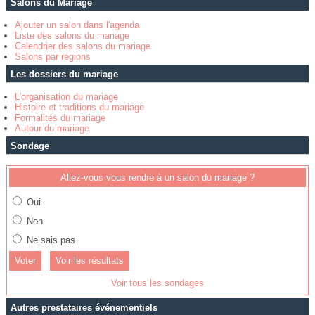
Salons du Mariage
Ajouter un salon dans l'agenda
Liste des salons du mariage
Calendrier des salons du mariage
Salons par régions
Les dossiers du mariage
L'organisation du mariage
Histoire et traditions du mariage
Formalités du mariage
Autour du mariage
Sondage
Allez-vous vous rendre à un salon du mariage ?
Oui
Non
Ne sais pas
Voir les résultats
Voir tous les sondages
Autres prestataires événementiels