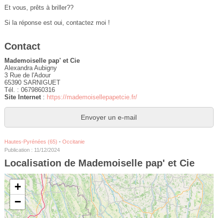
Et vous, prêts à briller??
Si la réponse est oui, contactez moi !
Contact
Mademoiselle pap' et Cie
Alexandra Aubigny
3 Rue de l'Adour
65390 SARNIGUET
Tél. : 0679860316
Site Internet
:
https://mademoisellepapetcie.fr/
Envoyer un e-mail
Hautes-Pyrénées (65)
-
Occitanie
Publication : 11/12/2024
Localisation de Mademoiselle pap' et Cie
+
−