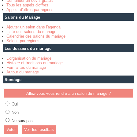
Demander un devis gratuit
Tous les appels d'offres
Appels d'offres par régions
Salons du Mariage
Ajouter un salon dans l'agenda
Liste des salons du mariage
Calendrier des salons du mariage
Salons par régions
Les dossiers du mariage
L'organisation du mariage
Histoire et traditions du mariage
Formalités du mariage
Autour du mariage
Sondage
Allez-vous vous rendre à un salon du mariage ?
Oui
Non
Ne sais pas
Voir les résultats