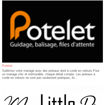
Potelet
Sublimez votre mariage avec des poteaux doré à corde en velours.Pour
un mariage chic et mémorable, chaque détail compte. Les poteaux à
corde en velours ne sont pas seulement pratiques, ils...