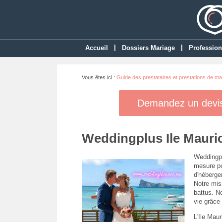
|
|
Accueil
Dossiers Mariage
Profession
Vous êtes ici :
Guide des prestataires et prestations de ma
Demandez un devis 
Weddingplus Ile Mauri
Weddingpl
mesure po
d'héberge
Notre miss
battus. N
vie grâce 
L'Ile Maur