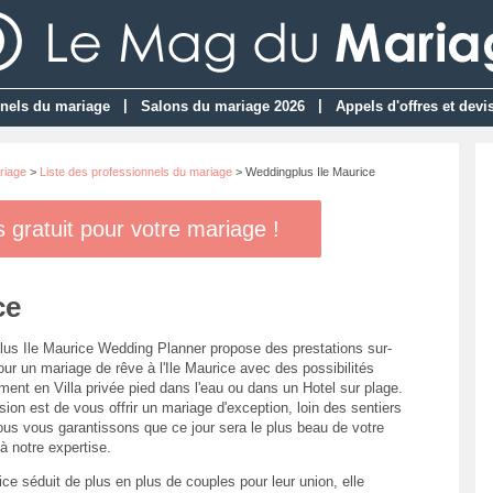
|
|
nels du mariage
Salons du mariage 2026
Appels d'offres et devi
riage
>
Liste des professionnels du mariage
> Weddingplus Ile Maurice
gratuit pour votre mariage !
ce
us Ile Maurice Wedding Planner propose des prestations sur-
ur un mariage de rêve à l'Ile Maurice avec des possibilités
ment en Villa privée pied dans l'eau ou dans un Hotel sur plage.
ion est de vous offrir un mariage d'exception, loin des sentiers
ous vous garantissons que ce jour sera le plus beau de votre
à notre expertise.
ice séduit de plus en plus de couples pour leur union, elle