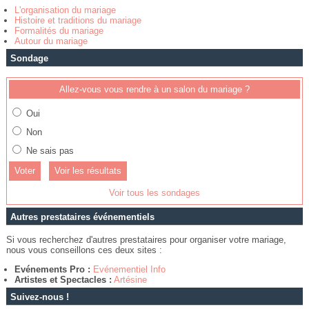
L'organisation du mariage
Histoire et traditions du mariage
Formalités du mariage
Autour du mariage
Sondage
Allez-vous vous rendre à un salon du mariage ?
Oui
Non
Ne sais pas
Voir les résultats
Voir tous les sondages
Autres prestataires événementiels
Si vous recherchez d'autres prestataires pour organiser votre mariage,
nous vous conseillons ces deux sites :
Evénements Pro :
Evénementiel Info
Artistes et Spectacles :
Artésine
Suivez-nous !