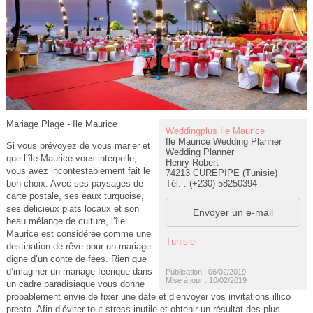
Mariage Plage - Ile Maurice
Weddingplus Ile Maurice
Ile Maurice Wedding Planner
Si vous prévoyez de vous marier et
Wedding Planner
que l’île Maurice vous interpelle,
Henry Robert
vous avez incontestablement fait le
74213 CUREPIPE (Tunisie)
Tél. : (+230) 58250394
bon choix. Avec ses paysages de
carte postale, ses eaux turquoise,
ses délicieux plats locaux et son
Envoyer un e-mail
beau mélange de culture, l’île
Maurice est considérée comme une
Tunisie
destination de rêve pour un mariage
digne d’un conte de fées. Rien que
d’imaginer un mariage féérique dans
Publication : 06/02/2019
Mise à jour : 10/02/2019
un cadre paradisiaque vous donne
probablement envie de fixer une date et d’envoyer vos invitations illico
presto. Afin d’éviter tout stress inutile et obtenir un résultat des plus