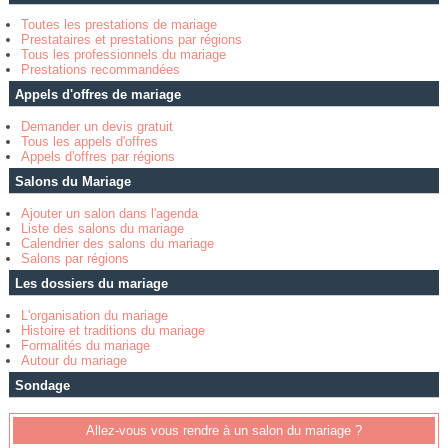
Toutes les prestations de mariage
Prestataires et prestations par régions
Tous les professionnels du mariage
Prestations recommandées
Appels d'offres de mariage
Demander un devis gratuit
Tous les appels d'offres
Appels d'offres par régions
Salons du Mariage
Ajouter un salon dans l'agenda
Liste des salons du mariage
Calendrier des salons du mariage
Salons par régions
Les dossiers du mariage
L'organisation du mariage
Histoire et traditions du mariage
Formalités du mariage
Autour du mariage
Sondage
Allez-vous vous rendre à un salon du mariage ?