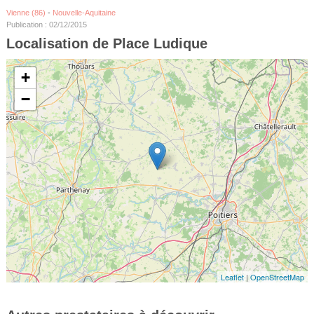
Vienne (86)
-
Nouvelle-Aquitaine
Publication : 02/12/2015
Localisation de Place Ludique
+
−
Leaflet
|
OpenStreetMap