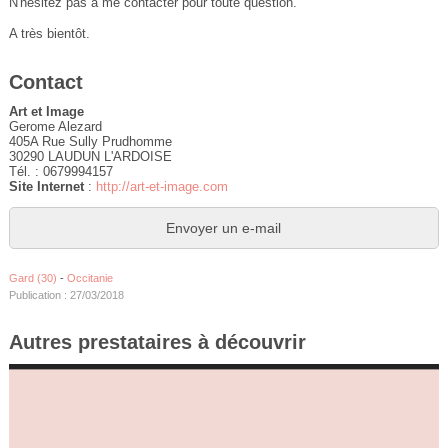
N'hésitez pas à me contacter pour toute question.
A très bientôt.
Contact
Art et Image
Gerome Alezard
405A Rue Sully Prudhomme
30290 LAUDUN L'ARDOISE
Tél. : 0679994157
Site Internet
:
http://art-et-image.com
Envoyer un e-mail
Gard (30)
-
Occitanie
Publication : 27/03/2018
Autres prestataires à découvrir