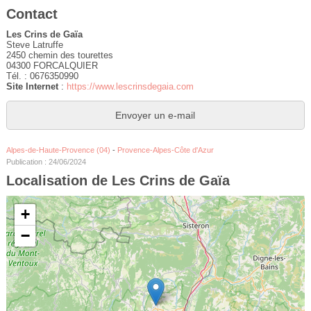
Contact
Les Crins de Gaïa
Steve Latruffe
2450 chemin des tourettes
04300 FORCALQUIER
Tél. : 0676350990
Site Internet
:
https://www.lescrinsdegaia.com
Envoyer un e-mail
Alpes-de-Haute-Provence (04)
-
Provence-Alpes-Côte d'Azur
Publication : 24/06/2024
Localisation de Les Crins de Gaïa
+
−