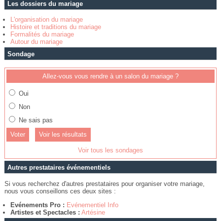
Les dossiers du mariage
L'organisation du mariage
Histoire et traditions du mariage
Formalités du mariage
Autour du mariage
Sondage
Allez-vous vous rendre à un salon du mariage ?
Oui
Non
Ne sais pas
Voir les résultats
Voir tous les sondages
Autres prestataires événementiels
Si vous recherchez d'autres prestataires pour organiser votre mariage,
nous vous conseillons ces deux sites :
Evénements Pro :
Evénementiel Info
Artistes et Spectacles :
Artésine