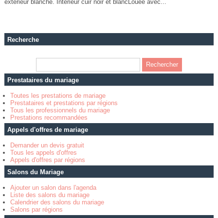
exterieur blanche. Intérieur cuir noir et blancLouée avec...
Recherche
Prestataires du mariage
Toutes les prestations de mariage
Prestataires et prestations par régions
Tous les professionnels du mariage
Prestations recommandées
Appels d'offres de mariage
Demander un devis gratuit
Tous les appels d'offres
Appels d'offres par régions
Salons du Mariage
Ajouter un salon dans l'agenda
Liste des salons du mariage
Calendrier des salons du mariage
Salons par régions