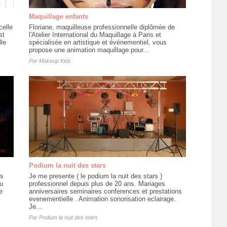
Maquillage enfants
celle
Floriane, maquilleuse professionnelle diplômée de
st
l'Atelier International du Maquillage à Paris et
lle
spécialisée en artistique et événementiel, vous
propose une animation maquillage pour...
Par
Makeup Kids
Podium la nuit des stars
rs
Je me presente ( le podium la nuit des stars )
u
professionnel depuis plus de 20 ans. Mariages
e
anniversaires seminaires conferences et prestations
evenementielle . Animation sonorisation eclairage.
Je...
Par
Podium la nuit des stars