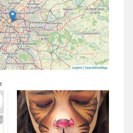
Leaflet
|
OpenStreetMap
e