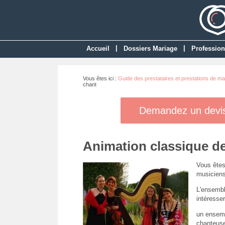
|
|
Accueil
Dossiers Mariage
Profession
Vous êtes ici :
Guide des prestataires et prestations de ma
chant
Demandez un devis 
Animation classique d
Vous êtes
musiciens
L'ensembl
intéresser
un ensemb
chanteuse