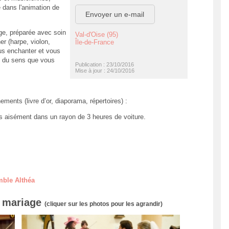
é dans l'animation de
Envoyer un e-mail
ge, préparée avec soin
Val-d'Oise (95)
 (harpe, violon,
Île-de-France
us enchanter et vous
ct du sens que vous
Publication : 23/10/2016
Mise à jour : 24/10/2016
ments (livre d’or, diaporama, répertoires) :
s aisément dans un rayon de 3 heures de voiture.
mble Althéa
e mariage
(cliquer sur les photos pour les agrandir)