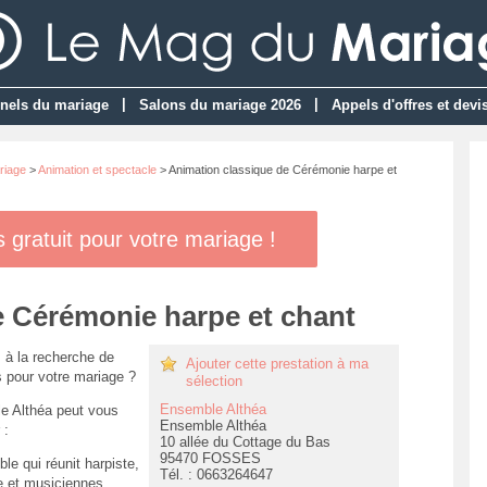
|
|
nels du mariage
Salons du mariage 2026
Appels d'offres et devi
riage
>
Animation et spectacle
> Animation classique de Cérémonie harpe et
gratuit pour votre mariage !
e Cérémonie harpe et chant
 à la recherche de
Ajouter cette prestation à ma
 pour votre mariage ?
sélection
Ensemble Althéa
e Althéa peut vous
Ensemble Althéa
 :
10 allée du Cottage du Bas
95470 FOSSES
le qui réunit harpiste,
Tél. : 0663264647
 et musiciennes,