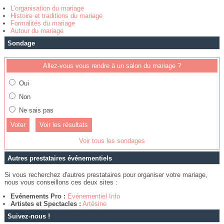
L'organisation du mariage
Histoire et traditions du mariage
Formalités du mariage
Autour du mariage
Sondage
Allez-vous vous rendre à un salon du mariage ?
Oui
Non
Ne sais pas
Voir les résultats
Voir tous les sondages
Autres prestataires événementiels
Si vous recherchez d'autres prestataires pour organiser votre mariage,
nous vous conseillons ces deux sites :
Evénements Pro :
Evénementiel Info
Artistes et Spectacles :
Artésine
Suivez-nous !