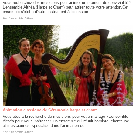
Vous recherchez des musiciens pour animer un moment de convivialité ?
L'ensemble Althéa (Harpe et Chant) peut attirer toute votre attention.Cet
ensemble s'étoffe d'autre instrument à l'occasion :...
Par
Ensemble Althéa
Animation classique de Cérémonie harpe et chant
Vous êtes à la recherche de musiciens pour votre mariage ?L'ensemble
Althéa peut vous intéresser :un ensemble qui réunit harpiste, chanteuse
et musiciennes, spécialisé dans l'animation de...
Par
Ensemble Althéa