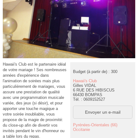
Hawaii's Club est le partenaire idéal
de votre mariage ! Ses nombreuses
Budget (à partir de) : 300
années d'expérience dans
Hawaii's Club
l'animation de soirées mais plus
Gilles VIDAL
particulièrement de mariages, vous
6 RUE DES HIBISCUS
assure une prestation de qualité
66430 BOMPAS
avec une programmation musicale
Tél. : 0609152527
variée, des jeux (si désir), et pour
apporter une touche magique a
Envoyer un e-mail
votre soirée inoubliable, vous
propose de la magie de proximité:
Pyrénées-Orientales (66)
du close-up afin de divertir vos
Occitanie
invités pendant le vin d'honneur ou
a table lors du repas.