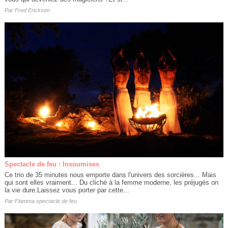
Par
Fred Ericksen
Spectacle de feu : Insoumises
Ce trio de 35 minutes nous emporte dans l'univers des sorcières... Mais
qui sont elles vraiment... Du cliché à la femme moderne, les préjugés on
la vie dure.Laissez vous porter par cette...
Par
Flamma spectacle de feu