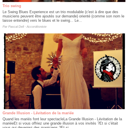
Trio swing
Le Swing Blues Experience est un trio modulable (c'est à dire que des
musiciens peuvent être ajoutés sur demande) orienté (comme son nom le
laisse entendre) vers le blues et le swing... Le...
Par
Pascal Dell - Accordéoniste
Grande Illusion - Lévitation de la mariée
Quand les mariés font leur spectacleLa Grande Illusion - Lévitation de la
mariéeEt si vous offriez une grande illusion à vos invités ?Et si c'était
vous qui deveniez des magiciens ?Et si...