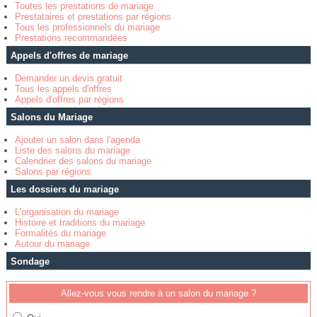
Toutes les prestations de mariage
Prestataires et prestations par régions
Tous les professionnels du mariage
Prestations recommandées
Appels d'offres de mariage
Demander un devis gratuit
Tous les appels d'offres
Appels d'offres par régions
Salons du Mariage
Ajouter un salon dans l'agenda
Liste des salons du mariage
Calendrier des salons du mariage
Salons par régions
Les dossiers du mariage
L'organisation du mariage
Histoire et traditions du mariage
Formalités du mariage
Autour du mariage
Sondage
Allez-vous vous rendre à un salon du mariage ?