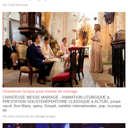
Par
Fred Ericksen
Chanteuse lyrique pour messe de mariage
CHANTEUSE MESSE MARIAGE - ANIMATION LITURGIQUE &
PRESTATION SOLISTERÉPERTOIRE CLASSIQUE & ACTUEL (chant
sacré, Ave Maria, opéra, Gospel, variétés internationales, pop, musique
de...
Par
Aria cérémonie de mariage lyrique