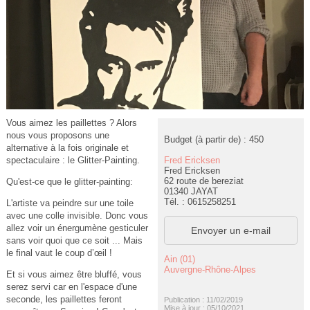
Vous aimez les paillettes ? Alors
nous vous proposons une
Budget (à partir de) : 450
alternative à la fois originale et
Fred Ericksen
spectaculaire : le Glitter-Painting.
Fred Ericksen
62 route de bereziat
Qu'est-ce que le glitter-painting:
01340 JAYAT
Tél. : 0615258251
L'artiste va peindre sur une toile
avec une colle invisible. Donc vous
allez voir un énergumène gesticuler
Envoyer un e-mail
sans voir quoi que ce soit ... Mais
le final vaut le coup d’œil !
Ain (01)
Auvergne-Rhône-Alpes
Et si vous aimez être bluffé, vous
serez servi car en l'espace d'une
seconde, les paillettes feront
Publication : 11/02/2019
Mise à jour : 05/10/2021