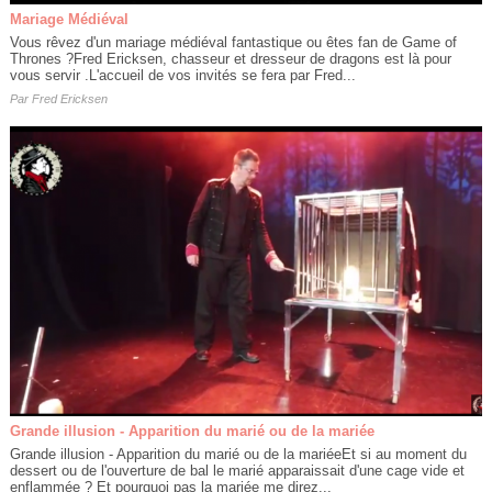
Mariage Médiéval
Vous rêvez d'un mariage médiéval fantastique ou êtes fan de Game of
Thrones ?Fred Ericksen, chasseur et dresseur de dragons est là pour
vous servir .L'accueil de vos invités se fera par Fred...
Par
Fred Ericksen
Grande illusion - Apparition du marié ou de la mariée
Grande illusion - Apparition du marié ou de la mariéeEt si au moment du
dessert ou de l'ouverture de bal le marié apparaissait d'une cage vide et
enflammée ? Et pourquoi pas la mariée me direz...