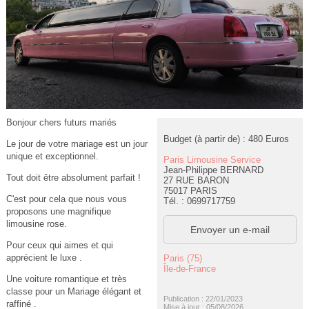
Bonjour chers futurs mariés
Budget (à partir de) : 480 Euros
Le jour de votre mariage est un jour
unique et exceptionnel.
Paris Limousine Service
Jean-Philippe BERNARD
Tout doit être absolument parfait !
27 RUE BARON
75017 PARIS
C'est pour cela que nous vous
Tél. : 0699717759
proposons une magnifique
limousine rose.
Envoyer un e-mail
Pour ceux qui aimes et qui
apprécient le luxe .
Paris (75)
Île-de-France
Une voiture romantique et très
classe pour un Mariage élégant et
Publication : 22/01/2023
raffiné .
Mise à jour : 05/08/2026