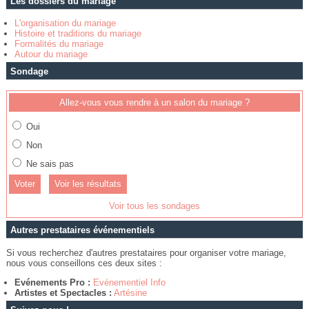
Les dossiers du mariage
L'organisation du mariage
Histoire et traditions du mariage
Formalités du mariage
Autour du mariage
Sondage
Allez-vous vous rendre à un salon du mariage ?
Oui
Non
Ne sais pas
Voir les résultats
Voir tous les sondages
Autres prestataires événementiels
Si vous recherchez d'autres prestataires pour organiser votre mariage,
nous vous conseillons ces deux sites :
Evénements Pro :
Evénementiel Info
Artistes et Spectacles :
Artésine