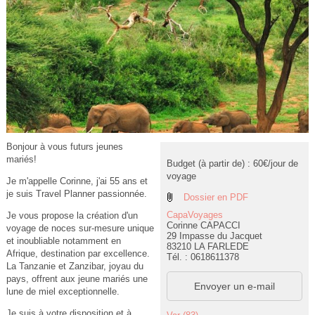
Bonjour à vous futurs jeunes
mariés!
Budget (à partir de) : 60€/jour de
voyage
Je m'appelle Corinne, j'ai 55 ans et
je suis Travel Planner passionnée.
Dossier en PDF
CapaVoyages
Je vous propose la création d'un
Corinne CAPACCI
voyage de noces sur-mesure unique
29 Impasse du Jacquet
et inoubliable notamment en
83210 LA FARLEDE
Afrique, destination par excellence.
Tél. : 0618611378
La Tanzanie et Zanzibar, joyau du
pays, offrent aux jeune mariés une
Envoyer un e-mail
lune de miel exceptionnelle.
Je suis à votre disposition et à