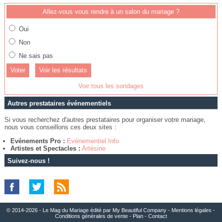
Allez-vous vous rendre à un salon du mariage ?
Oui
Non
Ne sais pas
Voir les résultats
Voir tous les sondages
Autres prestataires événementiels
Si vous recherchez d'autres prestataires pour organiser votre mariage,
nous vous conseillons ces deux sites :
Evénements Pro :
Evénementiel Info
Artistes et Spectacles :
Artésine
Suivez-nous !
© 2014-2026 - Le Mag du Mariage édité par
My Beautiful Company
-
Mentions légales
-
Conditions générales de vente
-
Plan
-
Contact