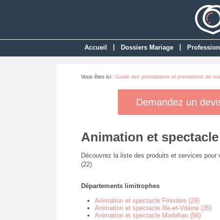
|
|
Accueil
Dossiers Mariage
Profession
Vous êtes ici :
Guide des prestataires et prestations de ma
Demandez un devis 
Animation et spectacle
Découvrez la liste des produits et services pour
(22)
Départements limitrophes
Animation et spectacle Finistère (29)
Animation et spectacle Ille-et-Vilaine (35)
Animation et spectacle Morbihan (56)