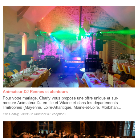
Animateur-DJ Rennes et alentours
Pour votre mariage, Charly vous propose une offre unique et sur-
mesure.Animateur-DJ en Ille-et-Vilaine et dans les départements
limitrophes (Mayenne, Loire-Atlantique, Maine-et-Loire, Morbihan,...
Par
Charly, Vivez un Moment d'Exception !