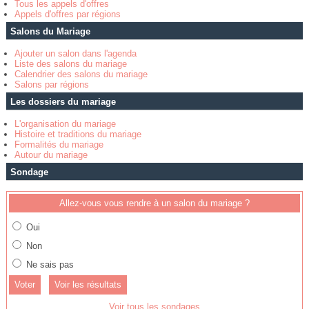
Tous les appels d'offres
Appels d'offres par régions
Salons du Mariage
Ajouter un salon dans l'agenda
Liste des salons du mariage
Calendrier des salons du mariage
Salons par régions
Les dossiers du mariage
L'organisation du mariage
Histoire et traditions du mariage
Formalités du mariage
Autour du mariage
Sondage
Allez-vous vous rendre à un salon du mariage ?
Oui
Non
Ne sais pas
Voir les résultats
Voir tous les sondages