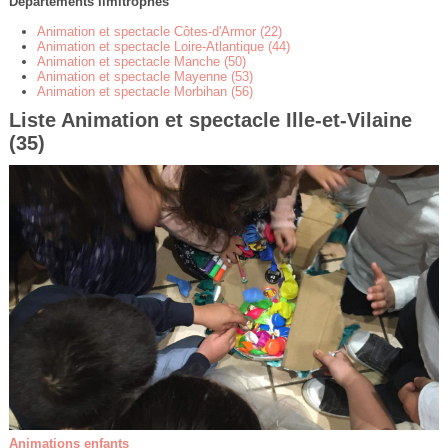
Départements limitrophes
Animation et spectacle Côtes-d'Armor (22)
Animation et spectacle Loire-Atlantique (44)
Animation et spectacle Manche (50)
Animation et spectacle Mayenne (53)
Animation et spectacle Morbihan (56)
Liste Animation et spectacle Ille-et-Vilaine
(35)
Animations enfants