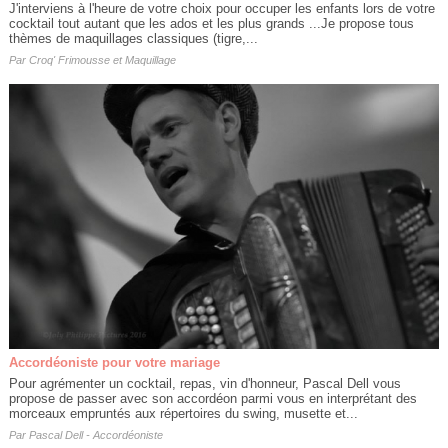
J'interviens à l'heure de votre choix pour occuper les enfants lors de votre
cocktail tout autant que les ados et les plus grands ...Je propose tous
thèmes de maquillages classiques (tigre,...
Par
Croq' Frimousse et Maquillage
Accordéoniste pour votre mariage
Pour agrémenter un cocktail, repas, vin d'honneur, Pascal Dell vous
propose de passer avec son accordéon parmi vous en interprétant des
morceaux empruntés aux répertoires du swing, musette et...
Par
Pascal Dell - Accordéoniste