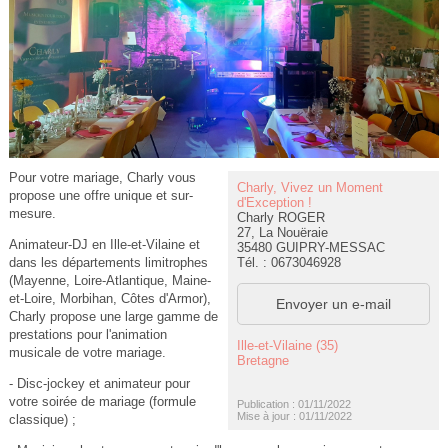
Pour votre mariage, Charly vous
Charly, Vivez un Moment
propose une offre unique et sur-
d'Exception !
mesure.
Charly ROGER
27, La Nouëraie
Animateur-DJ en Ille-et-Vilaine et
35480 GUIPRY-MESSAC
Tél. : 0673046928
dans les départements limitrophes
(Mayenne, Loire-Atlantique, Maine-
et-Loire, Morbihan, Côtes d'Armor),
Envoyer un e-mail
Charly propose une large gamme de
prestations pour l'animation
Ille-et-Vilaine (35)
musicale de votre mariage.
Bretagne
- Disc-jockey et animateur pour
votre soirée de mariage (formule
Publication : 01/11/2022
Mise à jour : 01/11/2022
classique) ;