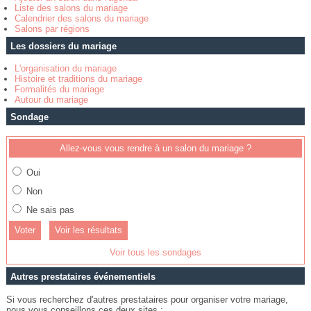
Liste des salons du mariage
Calendrier des salons du mariage
Salons par régions
Les dossiers du mariage
L'organisation du mariage
Histoire et traditions du mariage
Formalités du mariage
Autour du mariage
Sondage
Allez-vous vous rendre à un salon du mariage ?
Oui
Non
Ne sais pas
Voir les résultats
Voir tous les sondages
Autres prestataires événementiels
Si vous recherchez d'autres prestataires pour organiser votre mariage,
nous vous conseillons ces deux sites :