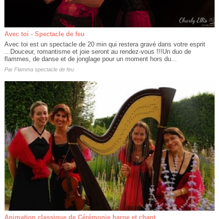
Avec toi - Spectacle de feu
Avec toi est un spectacle de 20 min qui restera gravé dans votre esprit
...Douceur, romantisme et joie seront au rendez-vous !!!Un duo de
flammes, de danse et de jonglage pour un moment hors du...
Par
Flamma spectacle de feu
Animation classique de Cérémonie harpe et chant