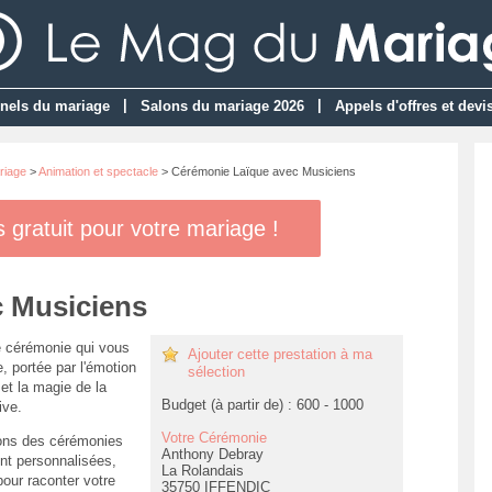
|
|
nels du mariage
Salons du mariage 2026
Appels d'offres et devi
riage
>
Animation et spectacle
> Cérémonie Laïque avec Musiciens
gratuit pour votre mariage !
 Musiciens
 cérémonie qui vous
Ajouter cette prestation à ma
, portée par l'émotion
sélection
et la magie de la
Budget (à partir de) : 600 - 1000
ive.
Votre Cérémonie
ons des cérémonies
Anthony Debray
nt personnalisées,
La Rolandais
our raconter votre
35750 IFFENDIC