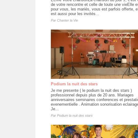
de votre rencontre et celle de toute une vieElle e
pour vous, les mariés, vous est parfois offerte, e
est aussi pour les invités...
Par
Chanter la Vie
Podium la nuit des stars
Je me presente ( le podium la nuit des stars )
professionnel depuis plus de 20 ans. Mariages
anniversaires seminaires conferences et prestat
evenementielle . Animation sonorisation eclairag
Je...
Par
Podium la nuit des stars