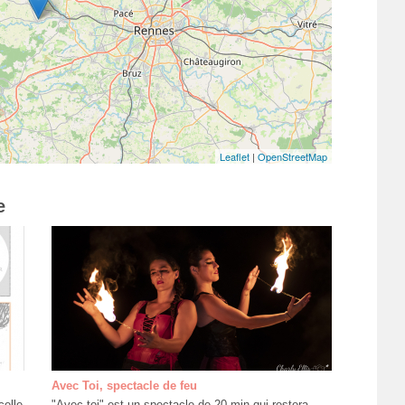
Leaflet
|
OpenStreetMap
e
Avec Toi, spectacle de feu
celle
"Avec toi" est un spectacle de 20 min qui restera