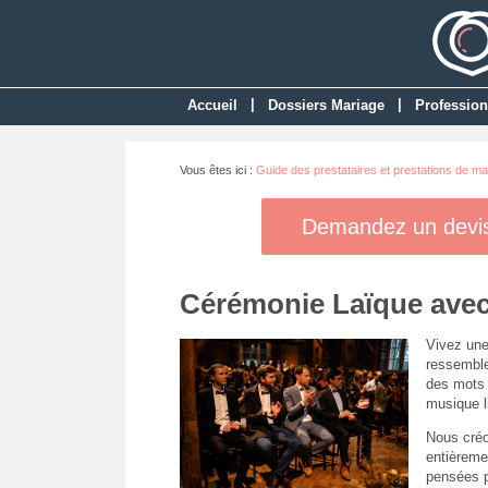
|
|
Accueil
Dossiers Mariage
Profession
Vous êtes ici :
Guide des prestataires et prestations de ma
Demandez un devis 
Cérémonie Laïque avec
Vivez une
ressemble
des mots 
musique l
Nous cré
entièreme
pensées p