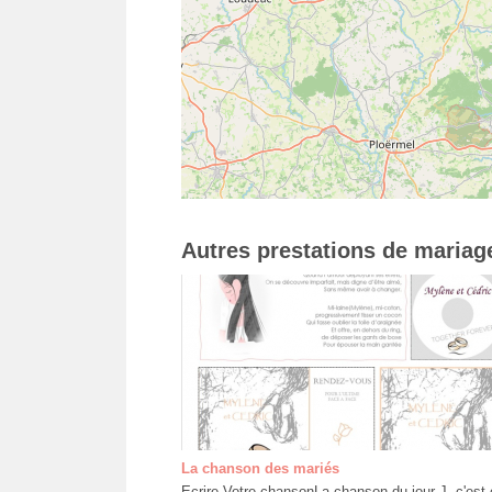
Autres prestations de mariag
La chanson des mariés
Ecrire Votre chansonLa chanson du jour J, c'est 