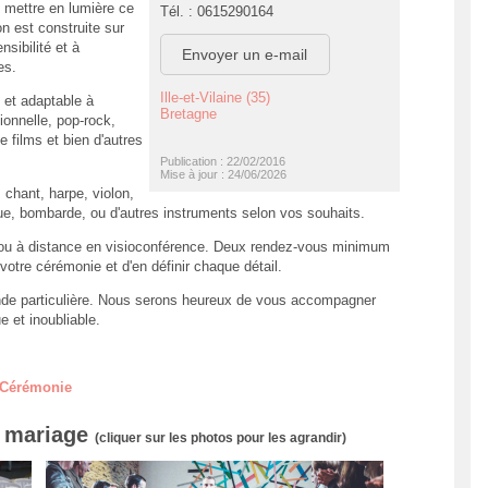
t mettre en lumière ce
Tél. : 0615290164
on est construite sur
sibilité et à
Envoyer un e-mail
es.
Ille-et-Vilaine (35)
 et adaptable à
Bretagne
onnelle, pop-rock,
 films et bien d'autres
Publication : 22/02/2016
Mise à jour : 24/06/2026
chant, harpe, violon,
roue, bombarde, ou d'autres instruments selon vos souhaits.
) ou à distance en visioconférence. Deux rendez-vous minimum
otre cérémonie et d'en définir chaque détail.
nde particulière. Nous serons heureux de vous accompagner
 et inoubliable.
e Cérémonie
e mariage
(cliquer sur les photos pour les agrandir)