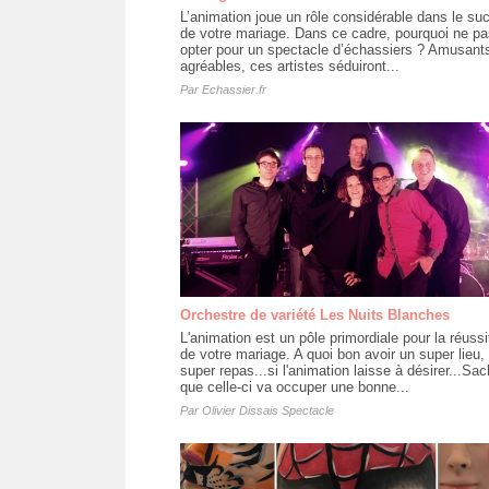
L’animation joue un rôle considérable dans le su
de votre mariage. Dans ce cadre, pourquoi ne pa
opter pour un spectacle d’échassiers ? Amusants
agréables, ces artistes séduiront...
Par
Echassier.fr
Orchestre de variété Les Nuits Blanches
L'animation est un pôle primordiale pour la réussi
de votre mariage. A quoi bon avoir un super lieu,
super repas...si l'animation laisse à désirer...Sa
que celle-ci va occuper une bonne...
Par
Olivier Dissais Spectacle