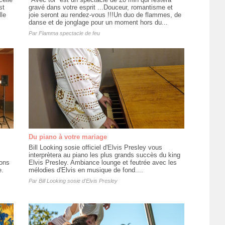
st
gravé dans votre esprit ...Douceur, romantisme et
lle
joie seront au rendez-vous !!!Un duo de flammes, de
danse et de jonglage pour un moment hors du...
Par
Flamma spectacle de feu
Du piano à votre mariage
Bill Looking sosie officiel d'Elvis Presley vous
interprètera au piano les plus grands succès du king
ions
Elvis Presley. Ambiance lounge et feutrée avec les
e.
mélodies d'Elvis en musique de fond....
Par
Bill Looking sosie d'Elvis Presley