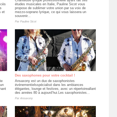
Chanteuse lyrique professionnelle ayant fait ses
ccès
études musicales en Italie, Pauline Sicot vous
s
propose de sublimer votre union par sa voix de
 et
mezzo-soprano lyrique, ce qui vous laissera un
souvenir...
Par
Pauline Sicot
Des saxophones pour votre cocktail !
te
Ansaxony est un duo de saxophonistes
 un
événementielsspécialisé dans les ambiances
chant
élégantes, lounge et festives, avec un répertoireallant
des années 80 à aujourd’hui.Les saxophonistes...
Par
Ansaxony