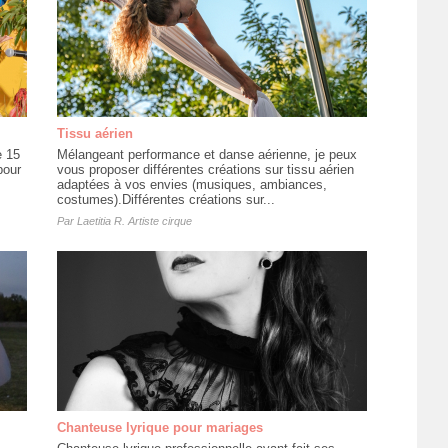
Tissu aérien
e 15
Mélangeant performance et danse aérienne, je peux
pour
vous proposer différentes créations sur tissu aérien
adaptées à vos envies (musiques, ambiances,
costumes).Différentes créations sur...
Par
Laetitia R. Artiste cirque
Chanteuse lyrique pour mariages