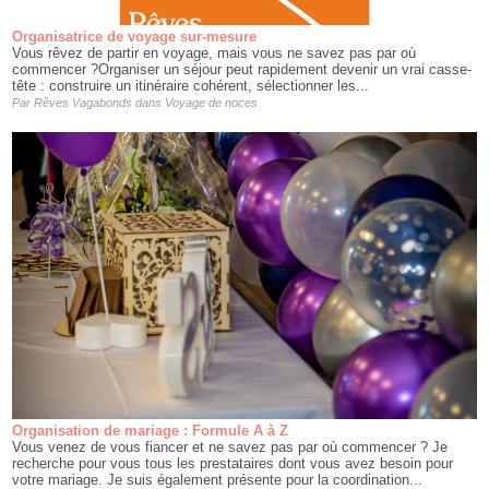
Organisatrice de voyage sur-mesure
Vous rêvez de partir en voyage, mais vous ne savez pas par où
commencer ?Organiser un séjour peut rapidement devenir un vrai casse-
tête : construire un itinéraire cohérent, sélectionner les...
Par
Rêves Vagabonds
dans
Voyage de noces
Organisation de mariage : Formule A à Z
Vous venez de vous fiancer et ne savez pas par où commencer ? Je
recherche pour vous tous les prestataires dont vous avez besoin pour
votre mariage. Je suis également présente pour la coordination...