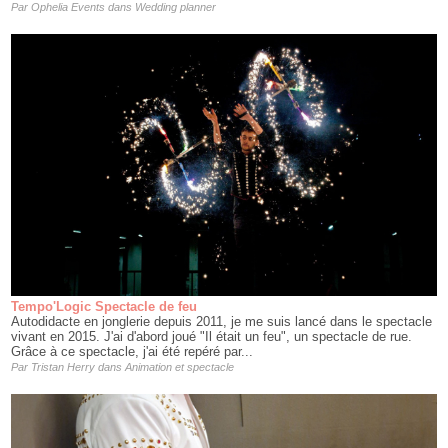
Par
Ophelia Events
dans
Wedding planner
Tempo'Logic Spectacle de feu
Autodidacte en jonglerie depuis 2011, je me suis lancé dans le spectacle
vivant en 2015. J'ai d'abord joué "Il était un feu", un spectacle de rue.
Grâce à ce spectacle, j'ai été repéré par...
Par
Tristan Herry
dans
Animation et spectacle