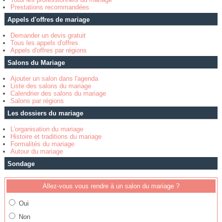
Prestations recommandées
Appels d'offres de mariage
Demander un devis gratuit
Tous les appels d'offres
Appels d'offres par régions
Salons du Mariage
Ajouter un salon dans l'agenda
Liste des salons du mariage
Calendrier des salons du mariage
Salons par régions
Les dossiers du mariage
L'organisation du mariage
Histoire et traditions du mariage
Formalités du mariage
Autour du mariage
Sondage
Allez-vous vous rendre à un salon du mariage ?
Oui
Non