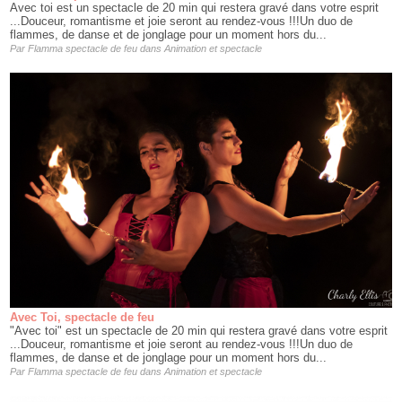
Avec toi est un spectacle de 20 min qui restera gravé dans votre esprit
...Douceur, romantisme et joie seront au rendez-vous !!!Un duo de
flammes, de danse et de jonglage pour un moment hors du...
Par
Flamma spectacle de feu
dans
Animation et spectacle
Avec Toi, spectacle de feu
"Avec toi" est un spectacle de 20 min qui restera gravé dans votre esprit
...Douceur, romantisme et joie seront au rendez-vous !!!Un duo de
flammes, de danse et de jonglage pour un moment hors du...
Par
Flamma spectacle de feu
dans
Animation et spectacle