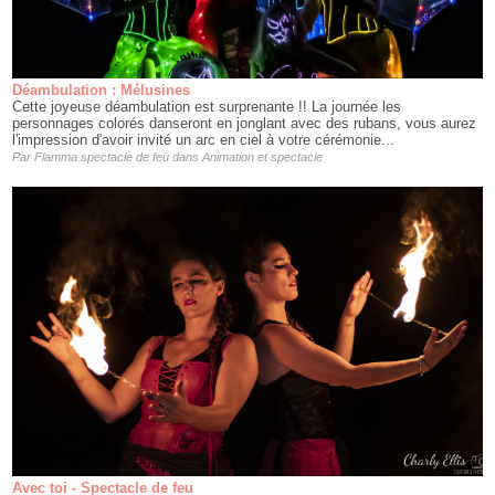
Déambulation : Mélusines
Cette joyeuse déambulation est surprenante !! La journée les
personnages colorés danseront en jonglant avec des rubans, vous aurez
l'impression d'avoir invité un arc en ciel à votre cérémonie...
Par
Flamma spectacle de feu
dans
Animation et spectacle
Avec toi - Spectacle de feu