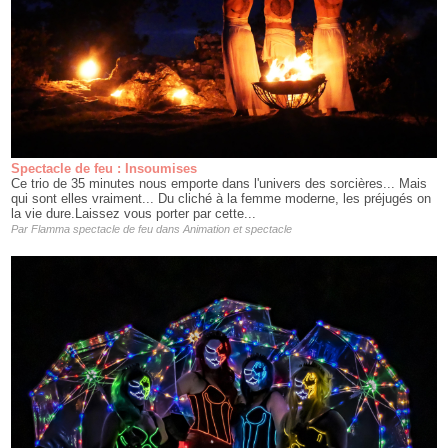
Spectacle de feu : Insoumises
Ce trio de 35 minutes nous emporte dans l'univers des sorcières... Mais
qui sont elles vraiment... Du cliché à la femme moderne, les préjugés on
la vie dure.Laissez vous porter par cette...
Par
Flamma spectacle de feu
dans
Animation et spectacle