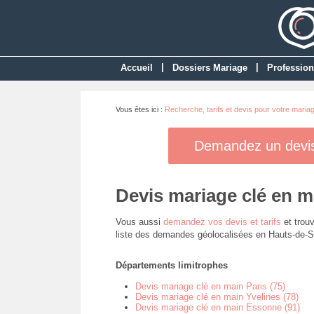
|
|
Accueil
Dossiers Mariage
Profession
Vous êtes ici :
Recherche, tarifs et devis pour votre maria
Demandez un devis 
Devis mariage clé en m
Vous aussi
demandez vos devis et tarifs
et trouv
liste des demandes géolocalisées en Hauts-de-S
Départements limitrophes
Devis mariage clé en main Paris (75)
Devis mariage clé en main Yvelines (78)
Devis mariage clé en main Essonne (91)