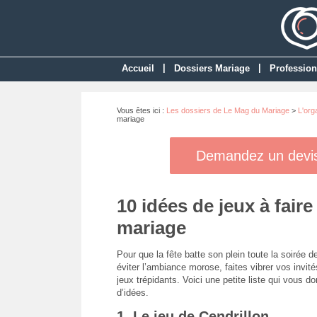
|
|
Accueil
Dossiers Mariage
Profession
Vous êtes ici :
Les dossiers de Le Mag du Mariage
>
L'org
mariage
Demandez un devis 
10 idées de jeux à fair
mariage
Pour que la fête batte son plein toute la soirée d
éviter l’ambiance morose, faites vibrer vos invit
jeux trépidants. Voici une petite liste qui vous 
d’idées.
1. Le jeu de Cendrillon