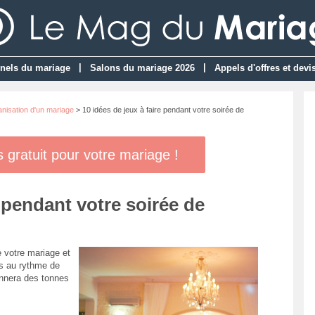
|
|
nels du mariage
Salons du mariage 2026
Appels d'offres et devi
anisation d'un mariage
> 10 idées de jeux à faire pendant votre soirée de
gratuit pour votre mariage !
e pendant votre soirée de
e votre mariage et
és au rythme de
donnera des tonnes