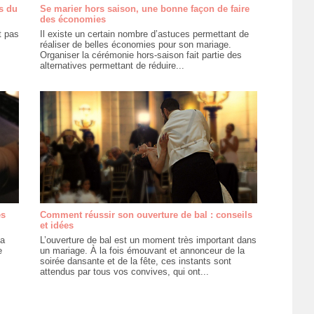
s du
Se marier hors saison, une bonne façon de faire
des économies
t pas
Il existe un certain nombre d’astuces permettant de
réaliser de belles économies pour son mariage.
Organiser la cérémonie hors-saison fait partie des
alternatives permettant de réduire...
es
Comment réussir son ouverture de bal : conseils
et idées
la
L’ouverture de bal est un moment très important dans
e
un mariage. À la fois émouvant et annonceur de la
soirée dansante et de la fête, ces instants sont
attendus par tous vos convives, qui ont...