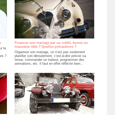
e
Financer son mariage par un crédit, bonne ou
mauvaise idée ? Quelles précautions ?
ur la
e
Organiser son mariage, ce n’est pas seulement
urs ?
planifier son déroulement, c’est-à-dire prévoir sa
tenue, commander un traiteur, programmer des
animations, etc. Il faut en effet réfléchir bien...