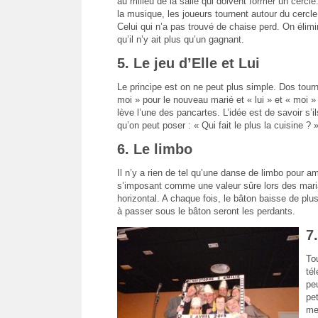
au milieu de la salle qui doivent former un cercle
la musique, les joueurs tournent autour du cercle
Celui qui n’a pas trouvé de chaise perd. On élim
qu’il n’y ait plus qu’un gagnant.
5. Le jeu d’Elle et Lui
Le principe est on ne peut plus simple. Dos tourn
moi » pour le nouveau marié et « lui » et « moi 
lève l’une des pancartes. L’idée est de savoir s’
qu’on peut poser : « Qui fait le plus la cuisine ? 
6. Le limbo
Il n’y a rien de tel qu’une danse de limbo pour am
s’imposant comme une valeur sûre lors des maria
horizontal. A chaque fois, le bâton baisse de plu
à passer sous le bâton seront les perdants.
7
Tou
té
pe
pet
me