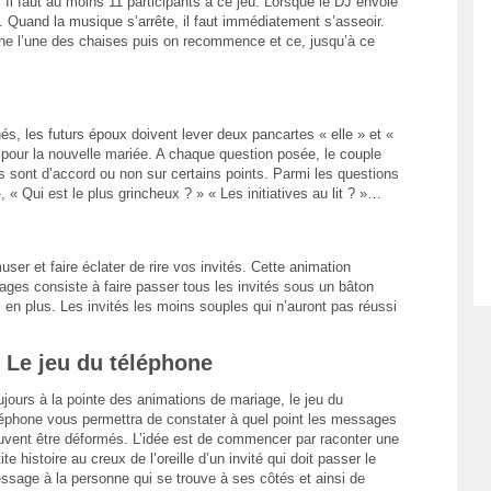
. Il faut au moins 11 participants à ce jeu. Lorsque le DJ envoie
. Quand la musique s’arrête, il faut immédiatement s’asseoir.
ine l’une des chaises puis on recommence et ce, jusqu’à ce
és, les futurs époux doivent lever deux pancartes « elle » et «
» pour la nouvelle mariée. A chaque question posée, le couple
ils sont d’accord ou non sur certains points. Parmi les questions
», « Qui est le plus grincheux ? » « Les initiatives au lit ? »…
user et faire éclater de rire vos invités. Cette animation
ges consiste à faire passer tous les invités sous un bâton
s en plus. Les invités les moins souples qui n’auront pas réussi
. Le jeu du téléphone
jours à la pointe des animations de mariage, le jeu du
léphone vous permettra de constater à quel point les messages
uvent être déformés. L’idée est de commencer par raconter une
ite histoire au creux de l’oreille d’un invité qui doit passer le
ssage à la personne qui se trouve à ses côtés et ainsi de