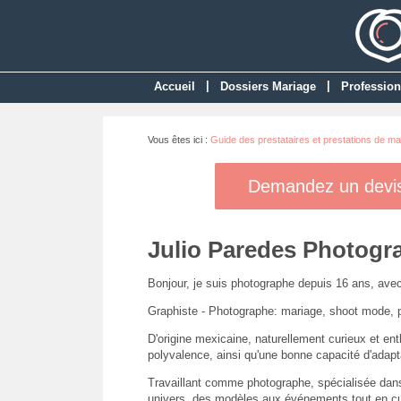
|
|
Accueil
Dossiers Mariage
Profession
Vous êtes ici :
Guide des prestataires et prestations de ma
Demandez un devis 
Julio Paredes Photogr
Bonjour, je suis photographe depuis 16 ans, avec
Graphiste - Photographe: mariage, shoot mode, por
D'origine mexicaine, naturellement curieux et en
polyvalence, ainsi qu'une bonne capacité d'adapt
Travaillant comme photographe, spécialisée dans 
univers, des modèles aux événements tout en cult