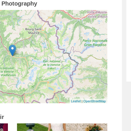
s Photography
Leaflet
|
OpenStreetMap
ir