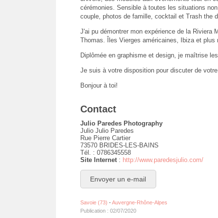
cérémonies. Sensible à toutes les situations non
couple, photos de famille, cocktail et Trash the 
J'ai pu démontrer mon expérience de la Riviera 
Thomas. Îles Vierges américaines, Ibiza et plu
Diplômée en graphisme et design, je maîtrise les
Je suis à votre disposition pour discuter de votre 
Bonjour à toi!
Contact
Julio Paredes Photography
Julio Julio Paredes
Rue Pierre Cartier
73570 BRIDES-LES-BAINS
Tél. : 0786345558
Site Internet
:
http://www.paredesjulio.com/
Envoyer un e-mail
Savoie (73)
-
Auvergne-Rhône-Alpes
Publication : 02/07/2020