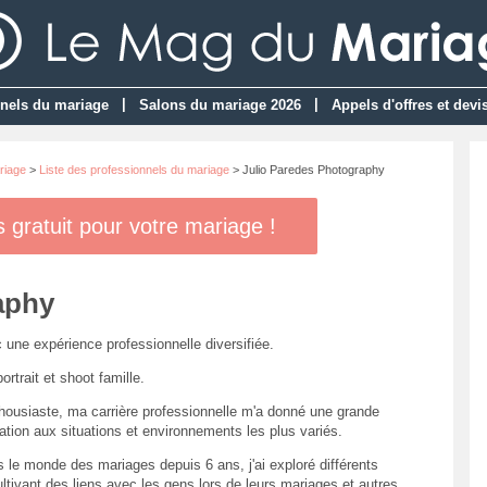
|
|
nels du mariage
Salons du mariage 2026
Appels d'offres et devi
riage
>
Liste des professionnels du mariage
> Julio Paredes Photography
gratuit pour votre mariage !
aphy
 une expérience professionnelle diversifiée.
trait et shoot famille.
thousiaste, ma carrière professionnelle m'a donné une grande
ation aux situations et environnements les plus variés.
le monde des mariages depuis 6 ans, j'ai exploré différents
ivant des liens avec les gens lors de leurs mariages et autres