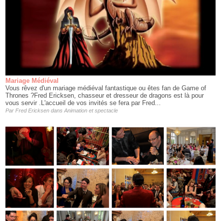
Mariage Médiéval
Vous rêvez d'un mariage médiéval fantastique ou êtes fan de Game of
Thrones ?Fred Ericksen, chasseur et dresseur de dragons est là pour
vous servir .L'accueil de vos invités se fera par Fred...
Par
Fred Ericksen
dans
Animation et spectacle