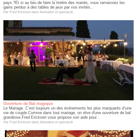
pays ?Et si au lieu de faire la tirelire des mariés, vous ramassiez les
gains perdus à des tables de jeux par vos invités...
Par
Fred Ericksen
dans
Animation et spectacle
Ouverture de Bal magique
Le Mariage. C’est toujours un des événements les plus marquants d’une
vie de couple.Comme dans tout mariage, on rêve d'une ouverture de bal
grandiose.Fred Ericksen vous propose son aide pour...
Par
Fred Ericksen
dans
Animation et spectacle