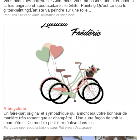
Vous aimez les paillettes ? Alors nous vous proposons une alternative à
la fois originale et spectaculaire : le Glitter-Painting.Qu'est-ce que le
glitter-painting:L'artiste va peindre sur une toile...
Par
Fred Ericksen
dans
Animation et spectacle
À bicyclette
Un faire-part original et sympathique qui annoncera votre bonheur de
manière très romantique et champêtre ! Une autre façon de voir le
champêtre... Ce modèle peut être réalisé dans les...
Par
Juste pour vous créations
dans
Faire-part de mariage