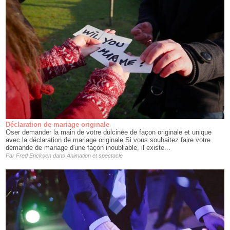
Déclaration de mariage originale
Oser demander la main de votre dulcinée de façon originale et unique
avec la déclaration de mariage originale.Si vous souhaitez faire votre
demande de mariage d'une façon inoubliable, il existe...
Par
Fred Ericksen
dans
Animation et spectacle