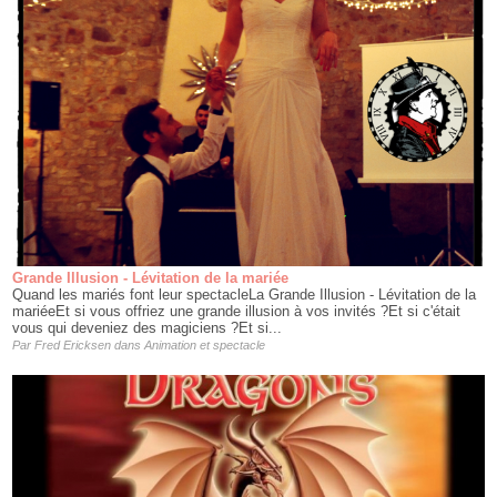
Grande Illusion - Lévitation de la mariée
Quand les mariés font leur spectacleLa Grande Illusion - Lévitation de la
mariéeEt si vous offriez une grande illusion à vos invités ?Et si c'était
vous qui deveniez des magiciens ?Et si...
Par
Fred Ericksen
dans
Animation et spectacle