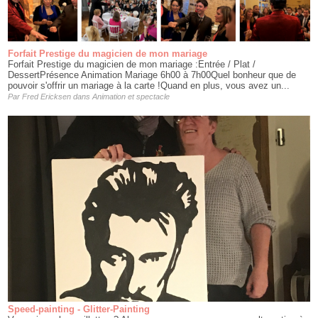
Forfait Prestige du magicien de mon mariage
Forfait Prestige du magicien de mon mariage :Entrée / Plat /
DessertPrésence Animation Mariage 6h00 à 7h00Quel bonheur que de
pouvoir s'offrir un mariage à la carte !Quand en plus, vous avez un...
Par
Fred Ericksen
dans
Animation et spectacle
Speed-painting - Glitter-Painting