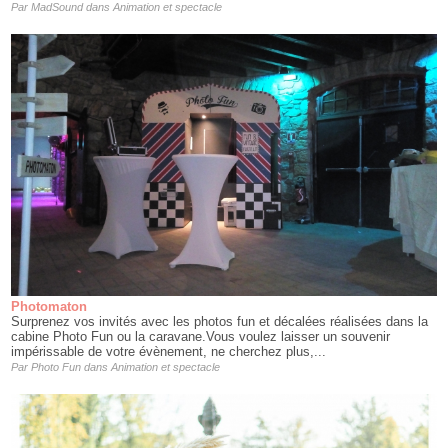
Par
MadSound
dans
Animation et spectacle
Photomaton
Surprenez vos invités avec les photos fun et décalées réalisées dans la
cabine Photo Fun ou la caravane.Vous voulez laisser un souvenir
impérissable de votre évènement, ne cherchez plus,...
Par
Photo Fun
dans
Animation et spectacle