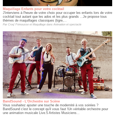
Maquillage Enfants pour votre cocktail
J'interviens à l'heure de votre choix pour occuper les enfants lors de votre
cocktail tout autant que les ados et les plus grands ...Je propose tous
thèmes de maquillages classiques (tigre,...
Par
Croq' Frimousse et Maquillage
dans
Animation et spectacle
BandSound - L'Orchestre sur Scène
Vous souhaitez ajouter une touche de modernité à vos soirées ?
BandSound c'est le concept qu'il vous faut !Un véritable orchestre pour
une animation musicale Live.5 Artistes Musiciens...