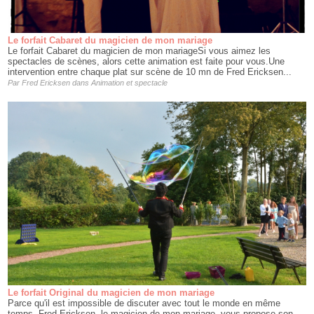
Le forfait Cabaret du magicien de mon mariage
Le forfait Cabaret du magicien de mon mariageSi vous aimez les
spectacles de scènes, alors cette animation est faite pour vous.Une
intervention entre chaque plat sur scène de 10 mn de Fred Ericksen...
Par
Fred Ericksen
dans
Animation et spectacle
Le forfait Original du magicien de mon mariage
Parce qu'il est impossible de discuter avec tout le monde en même
temps, Fred Ericksen, le magicien de mon mariage, vous propose son