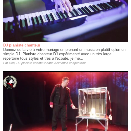
DJ pianiste chanteur
Donnez de la vie à votre mariage en prenant un musicien plutôt qu'un un
simple DJ !Pianiste chanteur DJ expérimenté avec un très large
répertoire tous styles et très à l'écoute, je me...
Par
Seb, DJ pianiste chanteur
dans
Animation et spectacle