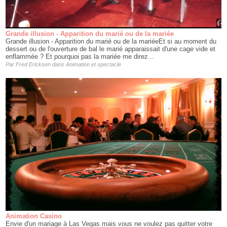
Grande illusion - Apparition du marié ou de la mariée
Grande illusion - Apparition du marié ou de la mariéeEt si au moment du
dessert ou de l'ouverture de bal le marié apparaissait d'une cage vide et
enflammée ? Et pourquoi pas la mariée me direz...
Par
Fred Ericksen
dans
Animation et spectacle
Animation Casino
Envie d'un mariage à Las Vegas mais vous ne voulez pas quitter votre