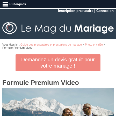
Inscription prestataire
|
Connexion
Vous êtes ici :
Guide des prestataires et prestations de mariage
>
Photo et vidéo
>
Formule Premium Video
Demandez un devis gratuit pour
votre mariage !
Formule Premium Video