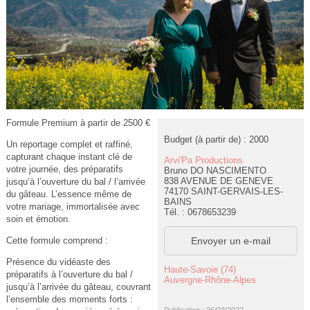
Formule Premium à partir de 2500 €
Budget (à partir de) : 2000
Un reportage complet et raffiné,
capturant chaque instant clé de
Arvi'Pa Productions
votre journée, des préparatifs
Bruno DO NASCIMENTO
838 AVENUE DE GENEVE
jusqu’à l’ouverture du bal / l’arrivée
74170 SAINT-GERVAIS-LES-
du gâteau. L’essence même de
BAINS
votre mariage, immortalisée avec
Tél. : 0678653239
soin et émotion.
Envoyer un e-mail
Cette formule comprend :
Présence du vidéaste des
Haute-Savoie (74)
préparatifs à l’ouverture du bal /
Auvergne-Rhône-Alpes
jusqu’à l’arrivée du gâteau, couvrant
l’ensemble des moments forts :
Publication : 26/03/2022