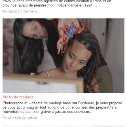
travaillé dans différentes agences de communication à Paris et en
province, avant de prendre mon indépendance en 1994....
Par
Studio Eric Catherine
Vidéo de mariage
Photographe et vidéaste de mariage basé sur Bordeaux, je vous propose
de vous accompagner tout au long de votre journée, des préparatifs à
l'ouverture du bal, pour graver à jamais des souvenirs...
Par
Ma vidéo de mariage