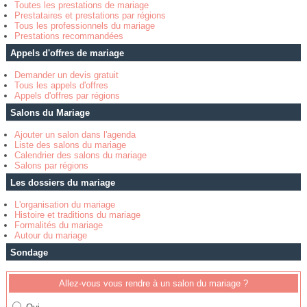
Toutes les prestations de mariage
Prestataires et prestations par régions
Tous les professionnels du mariage
Prestations recommandées
Appels d'offres de mariage
Demander un devis gratuit
Tous les appels d'offres
Appels d'offres par régions
Salons du Mariage
Ajouter un salon dans l'agenda
Liste des salons du mariage
Calendrier des salons du mariage
Salons par régions
Les dossiers du mariage
L'organisation du mariage
Histoire et traditions du mariage
Formalités du mariage
Autour du mariage
Sondage
Allez-vous vous rendre à un salon du mariage ?