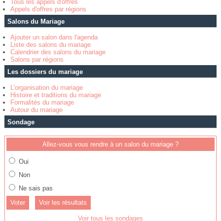
Tous les appels d'offres
Appels d'offres par régions
Salons du Mariage
Ajouter un salon dans l'agenda
Liste des salons du mariage
Calendrier des salons du mariage
Salons par régions
Les dossiers du mariage
L'organisation du mariage
Histoire et traditions du mariage
Formalités du mariage
Autour du mariage
Sondage
Allez-vous vous rendre à un salon du mariage ?
Oui
Non
Ne sais pas
Voir les résultats
Voir tous les sondages