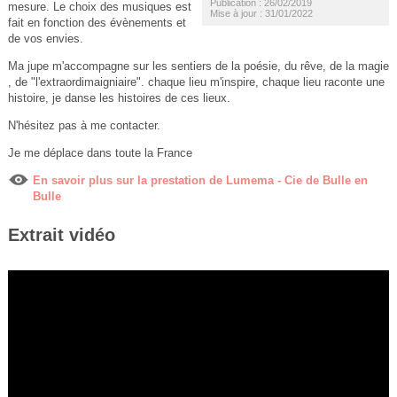
Publication : 26/02/2019
mesure. Le choix des musiques est
Mise à jour : 31/01/2022
fait en fonction des évènements et
de vos envies.
Ma jupe m'accompagne sur les sentiers de la poésie, du rêve, de la magie
, de "l'extraordimaigniaire". chaque lieu m'inspire, chaque lieu raconte une
histoire, je danse les histoires de ces lieux.
N'hésitez pas à me contacter.
Je me déplace dans toute la France
En savoir plus sur la prestation de Lumema - Cie de Bulle en
Bulle
Extrait vidéo