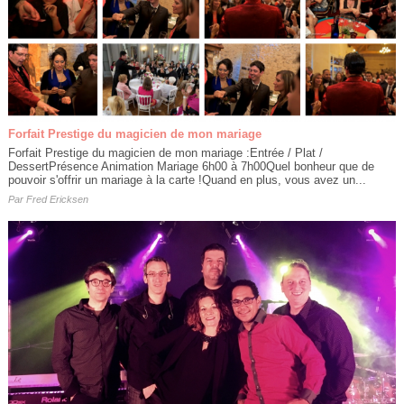
Forfait Prestige du magicien de mon mariage
Forfait Prestige du magicien de mon mariage :Entrée / Plat /
DessertPrésence Animation Mariage 6h00 à 7h00Quel bonheur que de
pouvoir s'offrir un mariage à la carte !Quand en plus, vous avez un...
Par
Fred Ericksen