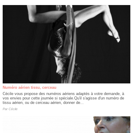
Numéro aérien tissu, cerceau
Cécile vous propose des numéros aériens adaptés à votre demande, à
vos envies pour cette journée si spéciale.Qu'il s'agisse d'un numéro de
tissu aérien, ou de cerceau aérien, donner de...
Par
Cécile