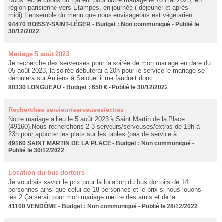
Nous recherchons un traiteur pour notre mariage le 10 mai 2023, en
région parisienne vers Étampes, en journée ( déjeuner et après-
midi).L’ensemble du menu que nous envisageons est végétarien...
94470 BOISSY-SAINT-LÉGER - Budget : Non communiqué - Publié le
30/12/2022
Mariage 5 août 2023
Je recherche des serveuses pour la soirée de mon mariage en date du
05 août 2023, la soirée débuterai à 20h pour le service le mariage se
déroulera sur Amiens à Salouël il me faudrait donc...
80330 LONGUEAU - Budget : 650 € - Publié le 30/12/2022
Recherches servieur/serveuses/extras
Notre mariage a lieu le 5 août 2023 à Saint Martin de la Place
(49160).Nous recherchons 2-3 serveurs/serveuses/extras de 19h à
23h pour apporter les plats sur les tables (pas de service à...
49160 SAINT MARTIN DE LA PLACE - Budget : Non communiqué -
Publié le 30/12/2022
Location du bus dortoirs
Je voudrais savoir le prix pour la location du bus dortoirs de 14
personnes ainsi que celui de 18 personnes et le prix si nous louons
les 2.Ça serait pour mon mariage mettre des amis et de la...
41100 VENDÔME - Budget : Non communiqué - Publié le 28/12/2022