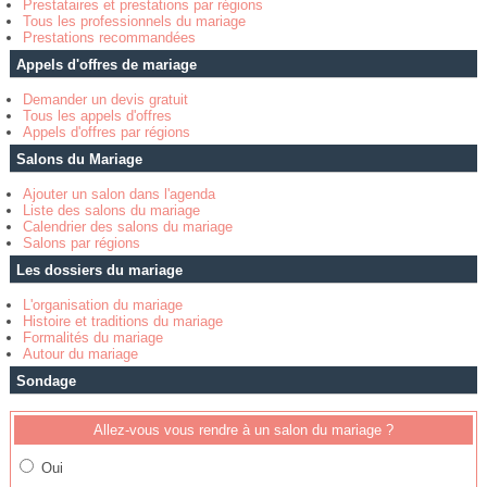
Prestataires et prestations par régions
Tous les professionnels du mariage
Prestations recommandées
Appels d'offres de mariage
Demander un devis gratuit
Tous les appels d'offres
Appels d'offres par régions
Salons du Mariage
Ajouter un salon dans l'agenda
Liste des salons du mariage
Calendrier des salons du mariage
Salons par régions
Les dossiers du mariage
L'organisation du mariage
Histoire et traditions du mariage
Formalités du mariage
Autour du mariage
Sondage
Allez-vous vous rendre à un salon du mariage ?
Oui